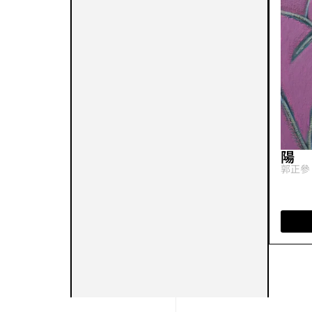
陽
郭正參