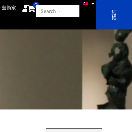
0
藝術家
結
帳