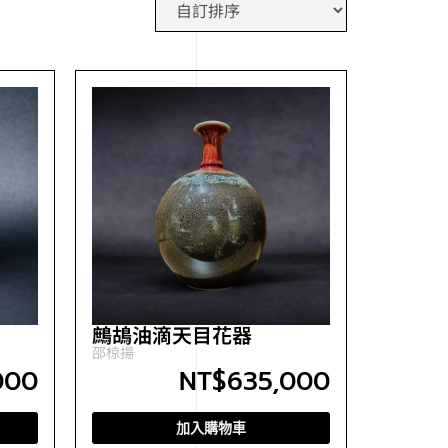
鷓鴣油滴天目花器
邵椋揚
000
NT$
635,000
加入購物車