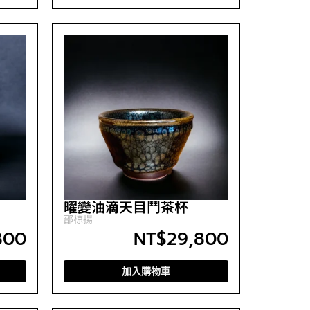
曜變油滴天目鬥茶杯
邵椋揚
800
NT$
29,800
加入購物車