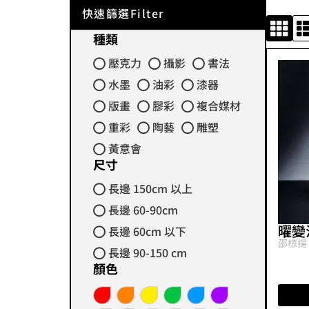
快速篩選Filter
種類
壓克力
攝影
書法
水墨
油彩
漆器
版畫
膠彩
複合媒材
重彩
陶藝
雕塑
黃意會
尺寸
長邊 150cm 以上
長邊 60-90cm
曜變
長邊 60cm 以下
邵椋揚
長邊 90-150 cm
顏色