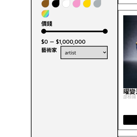
價錢
$
0
—
$
1,000,000
藝術家
曜變
邵椋揚