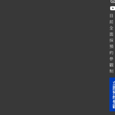
目
前
全
面
採
預
約
參
觀
制