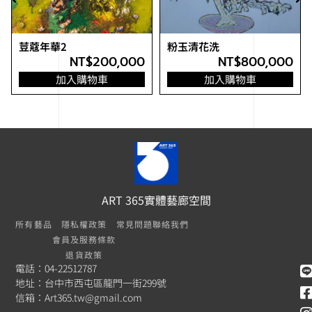
荳蔻年華2
粉玉清花洗
NT$
200,000
NT$
800,000
加入購物車
加入購物車
ART 365實體藝廊空間
所有藝品
隱私權政策
常見問題
聯絡我們
會員及服務條款
退貨政策
電話：04-22512787
地址：台中市西屯區龍門一街299號
信箱：
Art365.tw@gmail.com