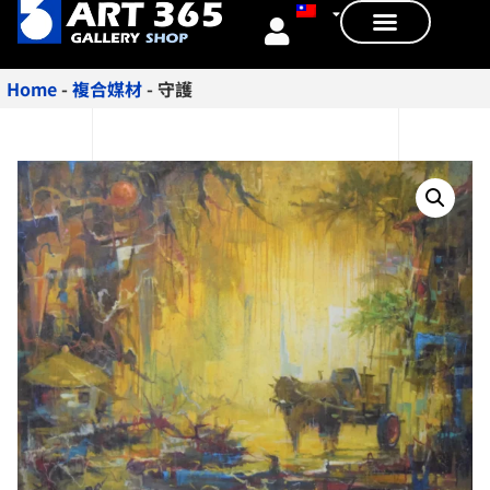
Home
-
複合媒材
-
守護