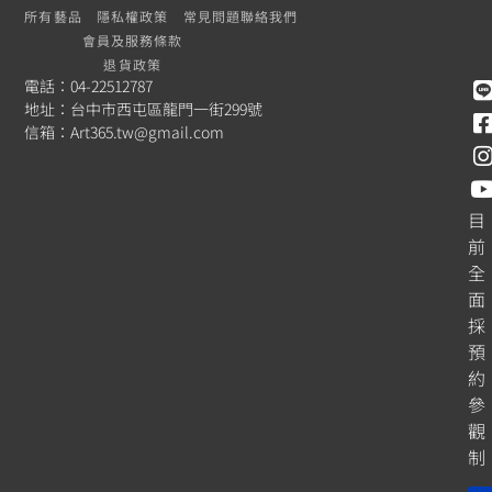
所有藝品
隱私權政策
常見問題
聯絡我們
會員及服務條款
退貨政策
電話：04-22512787
地址：台中市西屯區龍門一街299號
信箱：
Art365.tw@gmail.com
目
前
全
面
採
預
約
參
觀
制