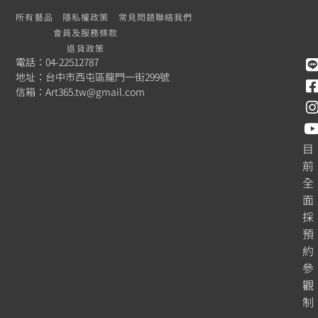
所有藝品
隱私權政策
常見問題
聯絡我們
會員及服務條款
退貨政策
電話：04-22512787
地址：台中市西屯區龍門一街299號
信箱：
Art365.tw@gmail.com
目
前
全
面
採
預
約
參
觀
制