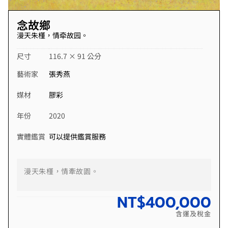
念故鄉
漫天朱槿，情牵故园。
尺寸
116.7 × 91 公分
藝術家
張秀燕
媒材
膠彩
年份
2020
實體鑑賞
可以提供鑑賞服務
漫天朱槿，情牽故園。
NT$
400,000
含運及稅金