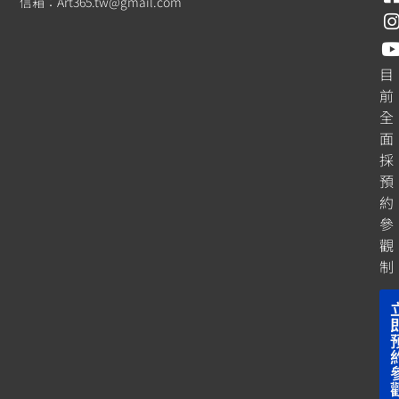
信箱：
Art365.tw@gmail.com
目
前
全
面
採
預
約
參
觀
制