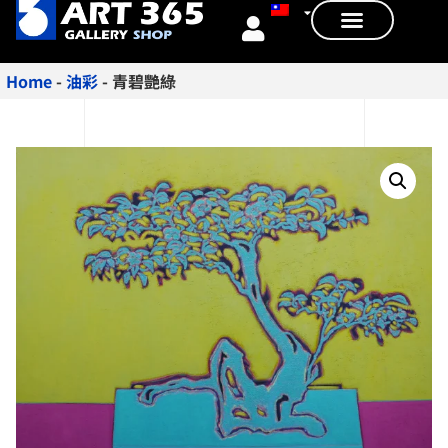
Home
-
油彩
-
青碧艷綠