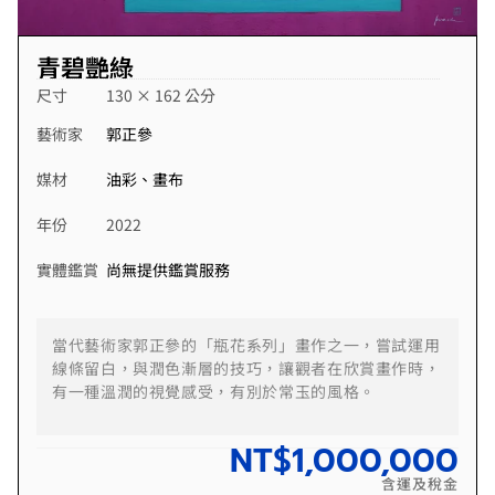
青碧艷綠
尺寸
130 × 162 公分
藝術家
郭正參
媒材
油彩、畫布
年份
2022
實體鑑賞
尚無提供鑑賞服務
當代藝術家郭正參的「瓶花系列」畫作之一，嘗試運用
線條留白，與潤色漸層的技巧，讓觀者在欣賞畫作時，
有一種溫潤的視覺感受，有別於常玉的風格。
NT$
1,000,000
含運及稅金