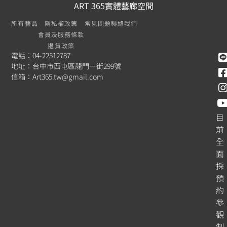
ART 365實體藝廊空間
所有藝品
隱私權政策
常見問題
聯絡我們
會員及服務條款
退貨政策
電話：04-22512787
地址：台中市西屯區龍門一街299號
信箱：
Art365.tw@gmail.com
目
前
全
面
採
預
約
參
觀
制