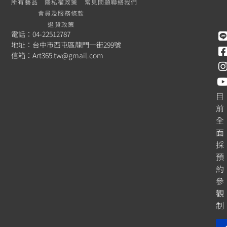
所有藝品
隱私權政策
常見問題
聯絡我們
會員及服務條款
退貨政策
電話：04-22512787
地址：台中市西屯區龍門一街299號
信箱：
Art365.tw@gmail.com
目
前
全
面
採
預
約
參
觀
制