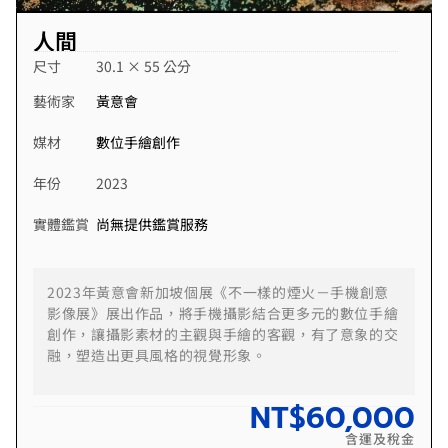
人間
尺寸
30.1 × 55 公分
藝術家
黃意會
媒材
數位手繪創作
年份
2023
實體鑑賞
尚無提供鑑賞服務
2023年黃意會新加坡個展《不一樣的煙火－手機創意
影像展》展出作品，將手機攝影結合更多元的數位手繪
創作，讓攝影素材的主觀與手繪的客觀，有了意象的交
融，塑造出更具風格的視覺形象。
NT$
60,000
含運及稅金