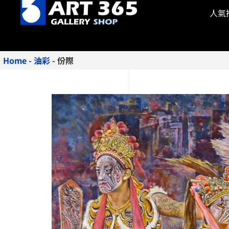
人氣
Home
-
油彩
-
份際