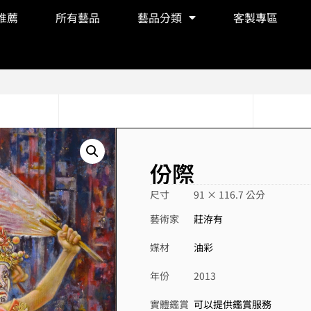
推薦
所有藝品
藝品分類
客製專區
份際
尺寸
91 × 116.7 公分
藝術家
莊洊有
媒材
油彩
年份
2013
實體鑑賞
可以提供鑑賞服務