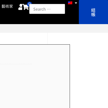
0
藝術家
結
帳