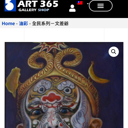
Home
-
油彩
-
全民系列－文差爺