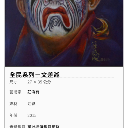
全民系列－文差爺
尺寸
27 × 35 公分
藝術家
莊洊有
媒材
油彩
年份
2015
實體鑑賞
可以提供鑑賞服務