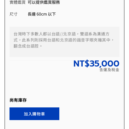
實體鑑賞
可以提供鑑賞服務
尺寸
長邊 60cm 以下
台灣時下多數人都以台語//北京語，雙語系為溝通方
式，此系列則採用台語和北京語的諧音字眼夾雜其中，
翻念成台語腔。
NT$
35,000
含運及稅金
尚有庫存
加入購物車