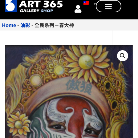
Home
-
油彩
-
全民系列－春大神