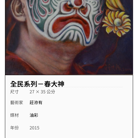
全民系列－春大神
尺寸
27 × 35 公分
藝術家
莊洊有
媒材
油彩
年份
2015