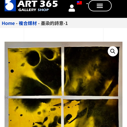
Home
-
複合媒材
-
墨染的詩意-1