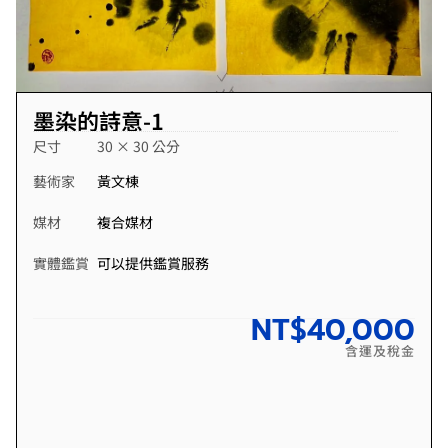
墨染的詩意-1
尺寸
30 × 30 公分
藝術家
黃文棟
媒材
複合媒材
實體鑑賞
可以提供鑑賞服務
NT$
40,000
含運及稅金