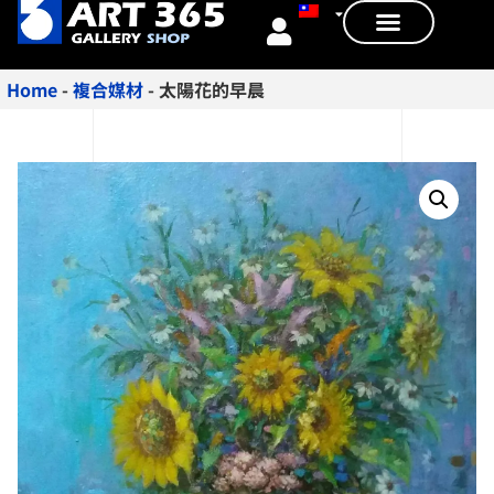
Home
-
複合媒材
-
太陽花的早晨