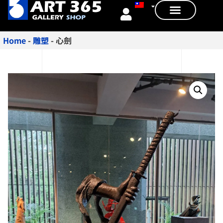
Home
-
雕塑
-
心劍