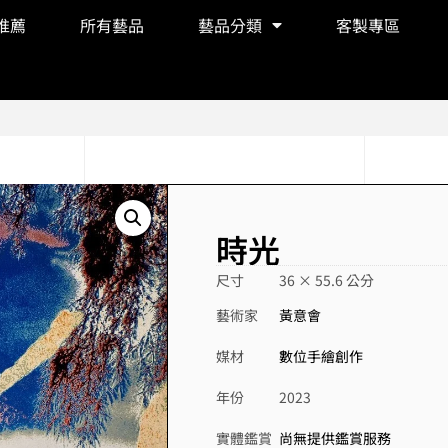
推薦
所有藝品
藝品分類
客製專區
時光
尺寸
36 × 55.6 公分
藝術家
黃意會
媒材
數位手繪創作
年份
2023
實體鑑賞
尚無提供鑑賞服務