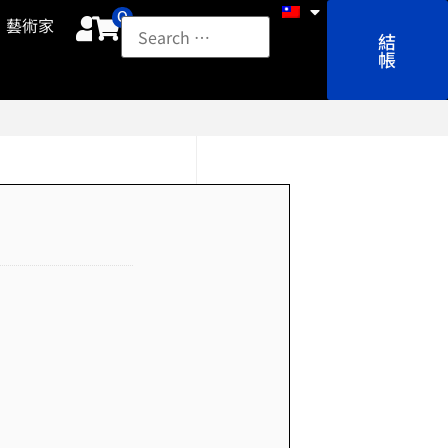
0
藝術家
結
帳