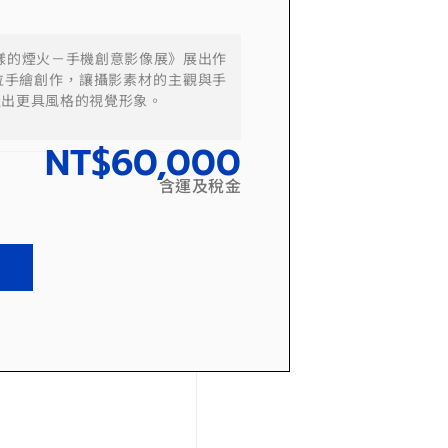
一樣的煙火－手機創意影像展》展出作
位手繪創作，讓攝影素材的主觀與手
造出更具風格的視覺形象。
NT$
60,000
含運及稅金