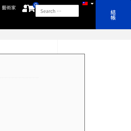
0
藝術家
結
帳