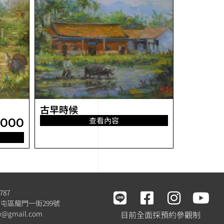
古早時候
,000
查看內容
787
屯區龍門一街299號
tw@gmail.com
目前全面採預約參觀制