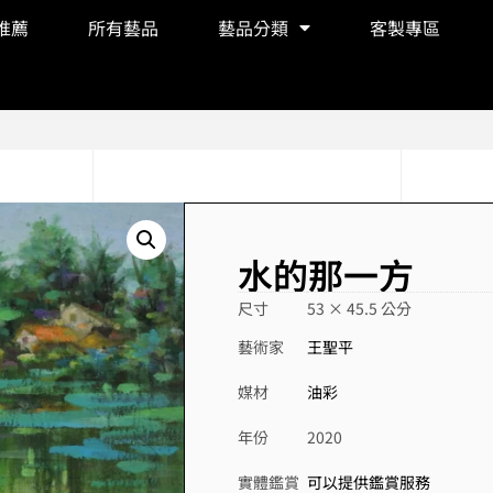
推薦
所有藝品
藝品分類
客製專區
水的那一方
尺寸
53 × 45.5 公分
藝術家
王聖平
媒材
油彩
年份
2020
實體鑑賞
可以提供鑑賞服務