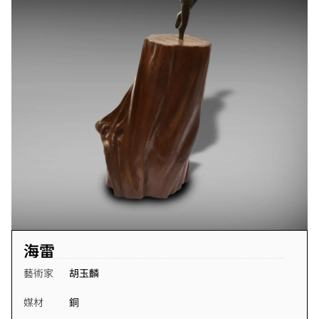
海雷
藝術家
胡玉麟
媒材
銅