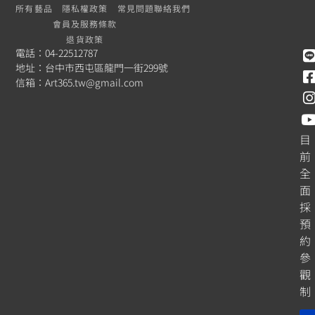
所有藝品
隱私權政策
常見問題
聯絡我們
會員及服務條款
退貨政策
電話：04-22512787
地址：台中市西屯區龍門一街299號
信箱：
Art365.tw@gmail.com
目
前
全
面
採
預
約
參
觀
制