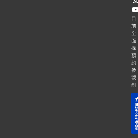
目
前
全
面
採
預
約
參
觀
制