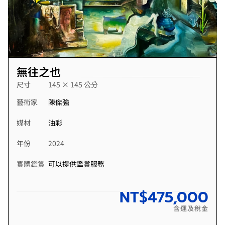
無往之也
尺寸
145 × 145 公分
藝術家
陳傑強
媒材
油彩
年份
2024
實體鑑賞
可以提供鑑賞服務
NT$
475,000
含運及稅金