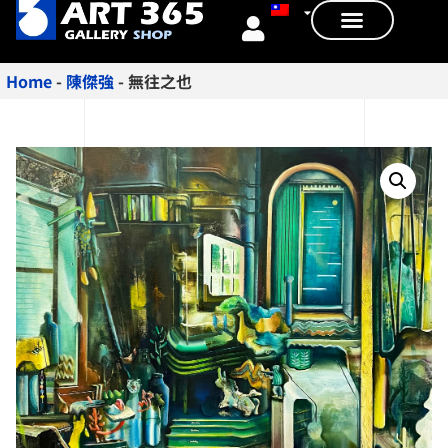
Home
-
陳傑強
-
無往之也