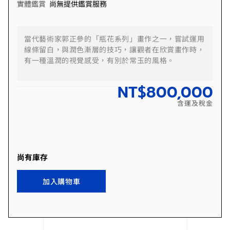
實體鑑賞
尚無提供鑑賞服務
當代藝術家郭正參的「瓶花系列」畫作之一，嘗試運用
線條留白，與潤色漸層的技巧，讓觀者在欣賞畫作時，
有一種溫潤的視覺感受，有別於常玉的風格。
NT$
800,000
含運及稅金
尚有庫存
加入購物車