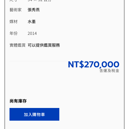
藝術家
張秀燕
媒材
水墨
年份
2014
實體鑑賞
可以提供鑑賞服務
NT$
270,000
含運及稅金
尚有庫存
加入購物車