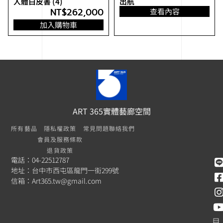
人體白皮書 (4)
出航
NT$
262,000
查看內容
加入購物車
ART 365實體藝廊空間
所有藝品
隱私權政策
常見問題
聯絡我們
會員及服務條款
退貨政策
電話：04-22512787
地址：台中市西屯區龍門一街299號
信箱：
Art365.tw@gmail.com
目