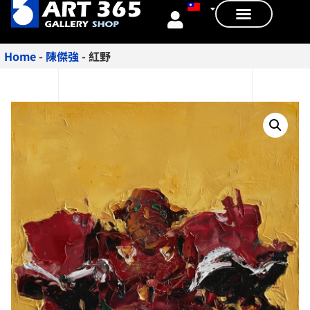
Home
-
陳傑強
-
紅野