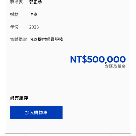
藝術家
郭正參
媒材
油彩
年份
2023
實體鑑賞
可以提供鑑賞服務
NT$
500,000
含運及稅金
尚有庫存
加入購物車