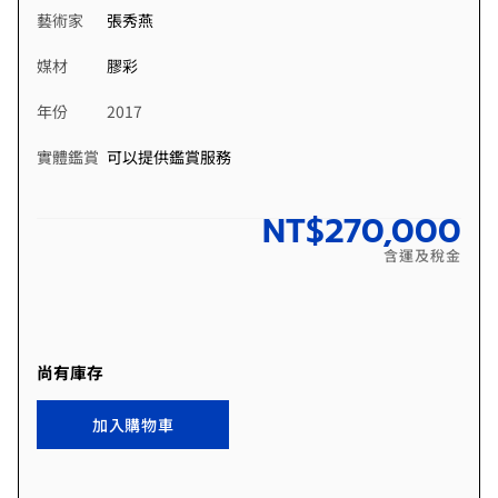
藝術家
張秀燕
媒材
膠彩
年份
2017
實體鑑賞
可以提供鑑賞服務
NT$
270,000
含運及稅金
尚有庫存
加入購物車