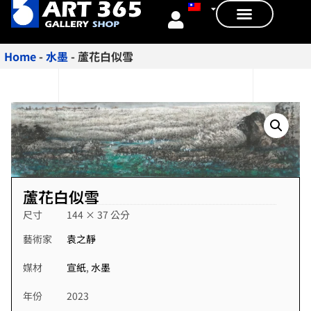
Home
-
水墨
-
蘆花白似雪
蘆花白似雪
尺寸
144 × 37 公分
藝術家
袁之靜
媒材
宣紙
,
水墨
年份
2023