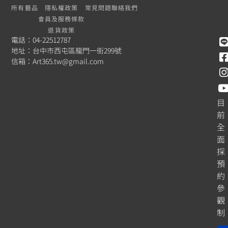
所有藝品
隱私權政策
常見問題
聯絡我們
會員及服務條款
退貨政策
電話：04-22512787
地址：台中市西屯區龍門一街299號
信箱：
Art365.tw@gmail.com
目
前
全
面
採
預
約
參
觀
制