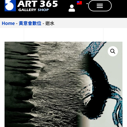
Home
-
黃意會數位
-
逝水