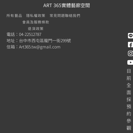
ART 365實體藝廊空間
所有藝品
隱私權政策
常見問題
聯絡我們
會員及服務條款
退貨政策
電話：04-22512787
地址：台中市西屯區龍門一街299號
信箱：
Art365.tw@gmail.com
目
前
全
面
採
預
約
參
觀