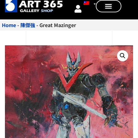
Home
-
陳傑強
-
Great Mazinger