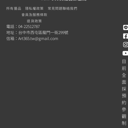
所有藝品
隱私權政策
常見問題
聯絡我們
會員及服務條款
退貨政策
電話：04-22512787
地址：台中市西屯區龍門一街299號
信箱：
Art365.tw@gmail.com
目
前
全
面
採
預
約
參
觀
制