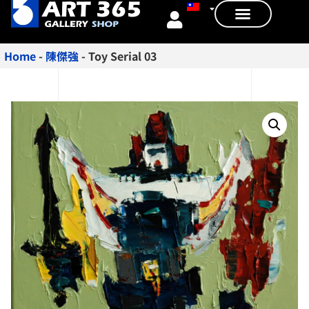
Home
-
陳傑強
-
Toy Serial 03