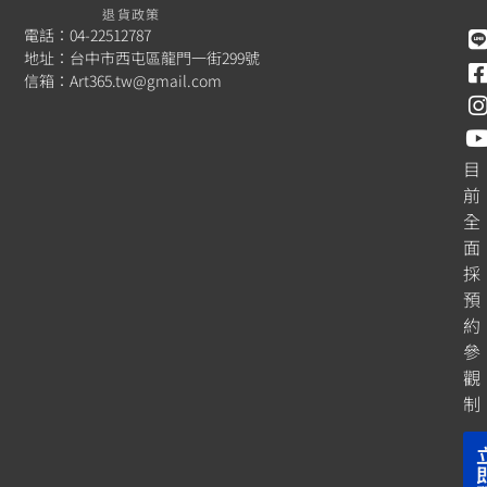
退貨政策
電話：04-22512787
地址：台中市西屯區龍門一街299號
信箱：
Art365.tw@gmail.com
目
前
全
面
採
預
約
參
觀
制