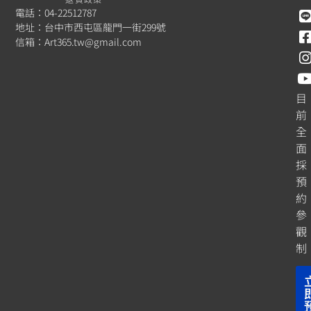
電話：04-22512787
地址：台中市西屯區龍門一街299號
信箱：
Art365.tw@gmail.com
目
前
全
面
採
預
約
參
觀
制