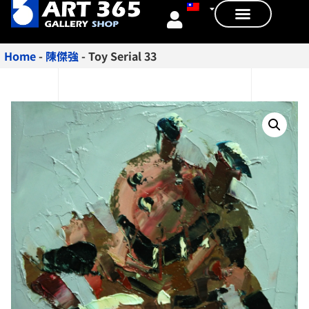
Home
-
陳傑強
-
Toy Serial 33